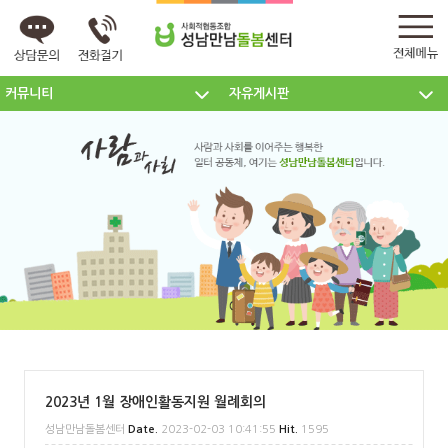
커뮤니티
자유게시판
센터소개
주요사업
커뮤니티
2023년 1월 장애인활동지원 월례회의
성남만남돌봄센터
Date.
2023-02-03 10:41:55
Hit.
1595