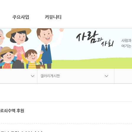
연혁
재가장기요양사업
비전
조직
오시는길
공지사항
장애인활동지원사업
갤러리게시판
가사간병방문지원사업
자료실
상담문의
갤러리게시판
공지사항
갤러리게시판
로쇠수액 후원
자료실
상담문의