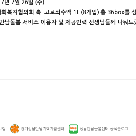
17년 7월 26일 (수)
사회복지협의회 측 고로쇠수액 1L (8개입) 총 36box
남돌봄 서비스 이용자 및 제공인력 선생님들께 나눠드
보험
경기성남만남지역자활센터
성남만남돌봄센터 공식블로그