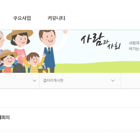
연혁
재가장기요양사업
비전
조직
오시는길
공지사항
장애인활동지원사업
갤러리게시판
가사간병방문지원사업
자료실
상담문의
갤러리게시판
공지사항
갤러리게시판
월례회의
자료실
상담문의