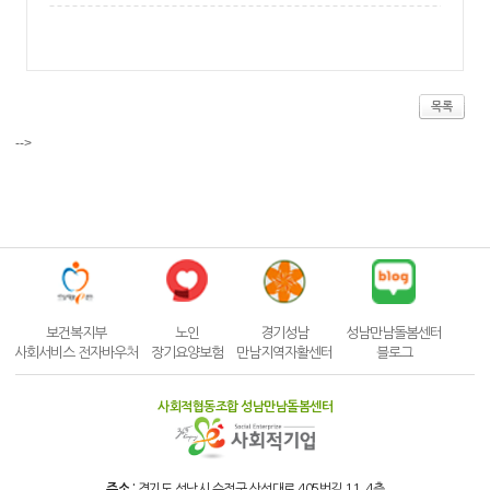
목록
-->
보건복지부
노인
경기성남
성남만남돌봄센터
사회서비스 전자바우처
장기요양보험
만남지역자활센터
블로그
사회적협동조합 성남만남돌봄센터
주소 :
경기도 성남시 수정구 산성대로 405번길 11, 4층