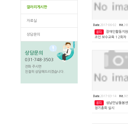
갤러리게시판
자료실
Date.
2017-06-02
Hit.
26
장애인활동지원
상담문의
조인 보수교육 1·2회차
상담문의
031-748-3503
전화 주시면
친절히 상담해드리겠습니다.
Date.
2017-03-14
Hit.
30
성남만남돌봄센터
정기총회 실시