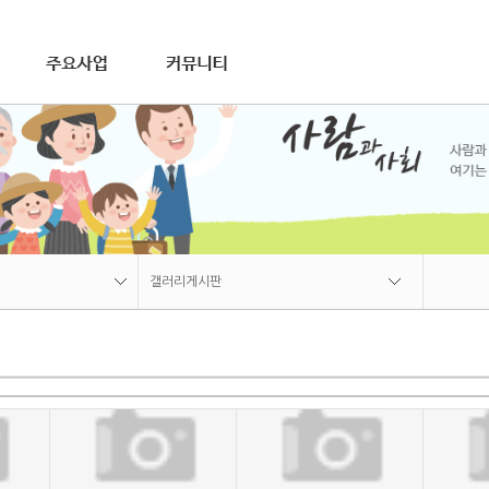
연혁
재가장기요양사업
비전
조직
오시는길
공지사항
장애인활동지원사업
갤러리게시판
가사간병방문지원사업
자료실
상담문의
갤러리게시판
공지사항
갤러리게시판
자료실
상담문의