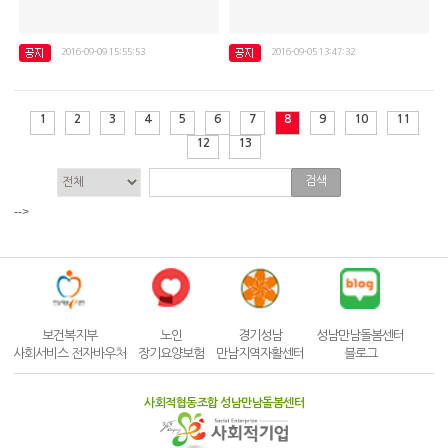
2016-09-09 15:55:53
2016-09-05 13:47:32
특별강좌 "발달장애 이해하기"
2016년 장학금 전달식
1
2
3
4
5
6
7
8
9
10
11
12
13
검색
-->
보건복지부
노인
경기성남
성남만남돌봄센터
사회서비스 전자바우처
장기요양보험
만남지역자활센터
블로그
사회적협동조합 성남만남돌봄센터