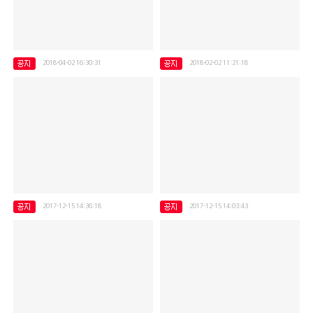
2018-04-02 16:30:31
2018-02-02 11:21:18
장애인활동지원 제 1차 보수교육 진행
2018년 장애인활동지원 월례회의 진행
2017-12-15 14:36:18
2017-12-15 14:03:43
장애인활동지원 산타행사 진행*^^*
성남만남돌봄센터 송년회 *얼씨구 지화자*