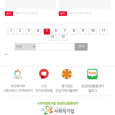
2017-11-02 17:56:18
2017-10-26 15:53:44
장애인활동보조인 10월 월례회의 진행
성남시 사회적경제한마당
1
2
3
4
5
6
7
8
9
10
11
12
13
검색
-->
보건복지부
노인
경기성남
성남만남돌봄센터
사회서비스 전자바우처
장기요양보험
만남지역자활센터
블로그
사회적협동조합 성남만남돌봄센터